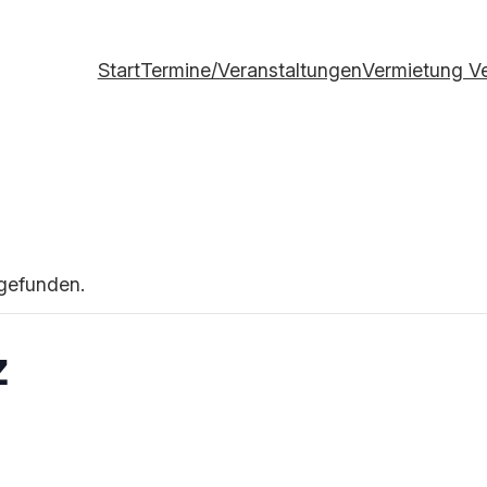
Start
Termine/Veranstaltungen
Vermietung V
tgefunden.
z